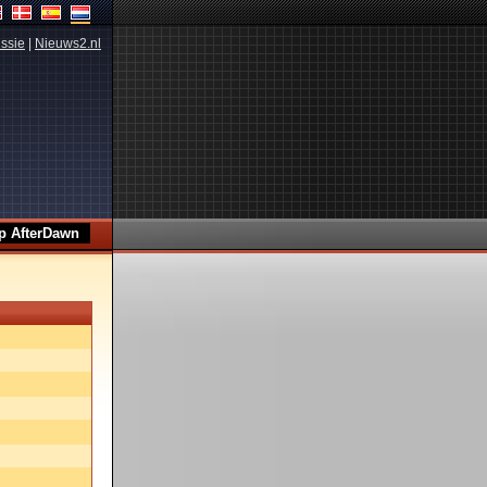
ssie
|
Nieuws2.nl