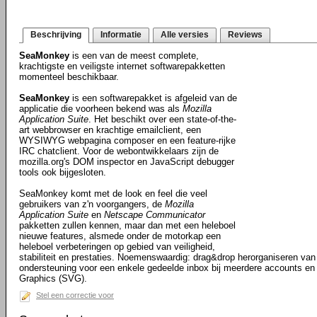
Beschrijving
Informatie
Alle versies
Reviews
SeaMonkey
is een van de meest complete,
krachtigste en veiligste internet softwarepakketten
momenteel beschikbaar.
SeaMonkey
is een softwarepakket is afgeleid van de
applicatie die voorheen bekend was als
Mozilla
Application Suite
. Het beschikt over een state-of-the-
art webbrowser en krachtige emailclient, een
WYSIWYG webpagina composer en een feature-rijke
IRC chatclient. Voor de webontwikkelaars zijn de
mozilla.org's DOM inspector en JavaScript debugger
tools ook bijgesloten.
SeaMonkey komt met de look en feel die veel
gebruikers van z'n voorgangers, de
Mozilla
Application Suite
en
Netscape Communicator
pakketten zullen kennen, maar dan met een heleboel
nieuwe features, alsmede onder de motorkap een
heleboel verbeteringen op gebied van veiligheid,
stabiliteit en prestaties. Noemenswaardig: drag&drop herorganiseren van 
ondersteuning voor een enkele gedeelde inbox bij meerdere accounts en
Graphics (SVG).
Stel een correctie voor