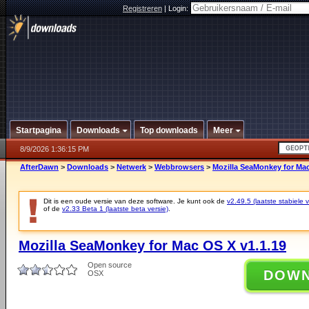
Registreren
|
Login:
Startpagina
Downloads
Top downloads
Meer
8/9/2026 1:36:15 PM
AfterDawn
>
Downloads
>
Netwerk
>
Webbrowsers
>
Mozilla SeaMonkey for Mac
Dit is een oude versie van deze software. Je kunt ook de
v2.49.5 (laatste stabiele v
of de
v2.33 Beta 1 (laatste beta versie)
.
Mozilla SeaMonkey for Mac OS X v1.1.19
Open source
DOW
OSX