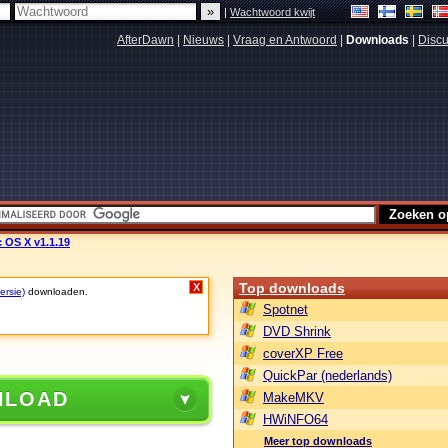
|
Wachtwoord kwijt
AfterDawn
|
Nieuws
|
Vraag en Antwoord
|
Downloads
|
Discu
 OS X v1.1.19
Top downloads
X
ersie)
downloaden.
Spotnet
DVD Shrink
coverXP Free
QuickPar (nederlands)
NLOAD
MakeMKV
HWiNFO64
Meer top downloads