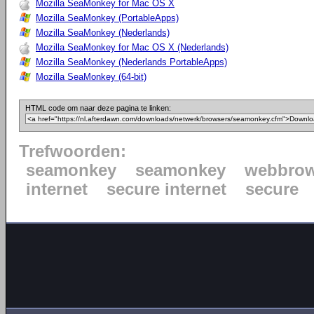
Mozilla SeaMonkey for Mac OS X
Mozilla SeaMonkey (PortableApps)
Mozilla SeaMonkey (Nederlands)
Mozilla SeaMonkey for Mac OS X (Nederlands)
Mozilla SeaMonkey (Nederlands PortableApps)
Mozilla SeaMonkey (64-bit)
HTML code om naar deze pagina te linken:
Trefwoorden:
seamonkey
seamonkey
webbrow
internet
secure internet
secure