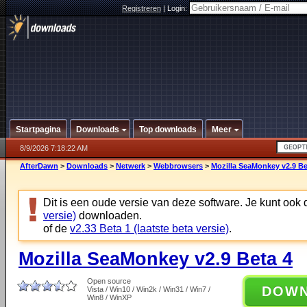
Registreren
|
Login:
Startpagina
Downloads
Top downloads
Meer
8/9/2026 7:18:22 AM
AfterDawn
>
Downloads
>
Netwerk
>
Webbrowsers
>
Mozilla SeaMonkey v2.9 Be
Dit is een oude versie van deze software. Je kunt ook
versie)
downloaden.
of de
v2.33 Beta 1 (laatste beta versie)
.
Mozilla SeaMonkey v2.9 Beta 4
Open source
DOW
Vista / Win10 / Win2k / Win31 / Win7 /
Win8 / WinXP