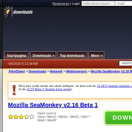
Registreren
|
Login:
Startpagina
Downloads
Top downloads
Meer
8/6/2026 5:13:39 AM
AfterDawn
>
Downloads
>
Netwerk
>
Webbrowsers
>
Mozilla SeaMonkey v2.16 B
Dit is een oude versie van deze software. Je kunt ook de
v2.49.5 (laatste stabiele v
of de
v2.33 Beta 1 (laatste beta versie)
.
Mozilla SeaMonkey v2.16 Beta 1
Open source
DOW
Vista / Win10 / Win2k / Win31 / Win7 /
Win8 / WinXP