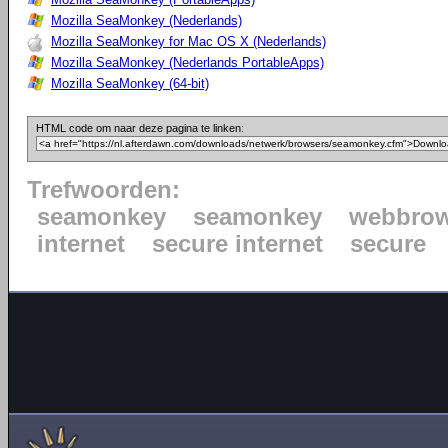
Mozilla SeaMonkey (Nederlands)
Mozilla SeaMonkey for Mac OS X (Nederlands)
Mozilla SeaMonkey (Nederlands PortableApps)
Mozilla SeaMonkey (64-bit)
HTML code om naar deze pagina te linken:
Trefwoorden:
seamonkey
seamonkey
webbrow
internet
secure internet
secure