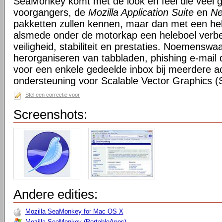
SeaMonkey komt met de look en feel die veel g
voorgangers, de
Mozilla Application Suite
en
Ne
pakketten zullen kennen, maar dan met een hel
alsmede onder de motorkap een heleboel verbe
veiligheid, stabiliteit en prestaties. Noemensw
herorganiseren van tabbladen, phishing e-mail 
voor een enkele gedeelde inbox bij meerdere a
ondersteuning voor Scalable Vector Graphics 
Stel een correctie voor
Screenshots:
Andere edities:
Mozilla SeaMonkey for Mac OS X
Mozilla SeaMonkey (PortableApps)