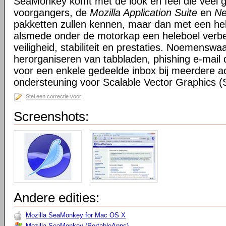
SeaMonkey komt met de look en feel die veel g
voorgangers, de
Mozilla Application Suite
en
Ne
pakketten zullen kennen, maar dan met een hel
alsmede onder de motorkap een heleboel verbe
veiligheid, stabiliteit en prestaties. Noemensw
herorganiseren van tabbladen, phishing e-mail 
voor een enkele gedeelde inbox bij meerdere a
ondersteuning voor Scalable Vector Graphics 
Stel een correctie voor
Screenshots:
Andere edities:
Mozilla SeaMonkey for Mac OS X
Mozilla SeaMonkey (PortableApps)