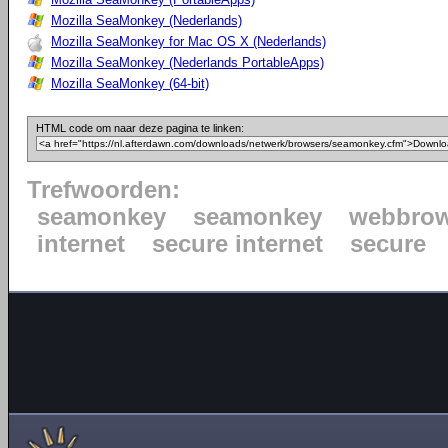
Mozilla SeaMonkey (Nederlands)
Mozilla SeaMonkey for Mac OS X (Nederlands)
Mozilla SeaMonkey (Nederlands PortableApps)
Mozilla SeaMonkey (64-bit)
HTML code om naar deze pagina te linken:
Trefwoorden:
seamonkey
seamonkey
webbrow
internet
secure internet
secure