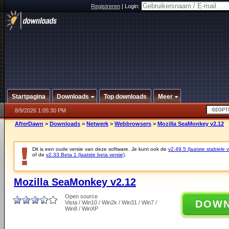
Registreren
|
Login:
Startpagina
Downloads
Top downloads
Meer
8/9/2026 1:05:30 PM
AfterDawn
>
Downloads
>
Netwerk
>
Webbrowsers
>
Mozilla SeaMonkey v2.12
Dit is een oude versie van deze software. Je kunt ook de
v2.49.5 (laatste stabiele v
of de
v2.33 Beta 1 (laatste beta versie)
.
Mozilla SeaMonkey v2.12
Open source
DOW
Vista / Win10 / Win2k / Win31 / Win7 /
Win8 / WinXP