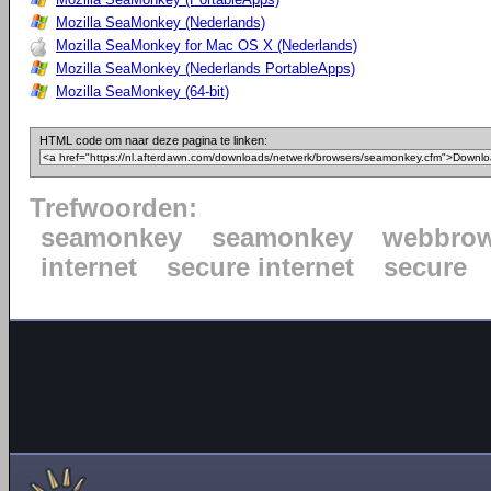
Mozilla SeaMonkey (Nederlands)
Mozilla SeaMonkey for Mac OS X (Nederlands)
Mozilla SeaMonkey (Nederlands PortableApps)
Mozilla SeaMonkey (64-bit)
HTML code om naar deze pagina te linken:
Trefwoorden:
seamonkey
seamonkey
webbrow
internet
secure internet
secure