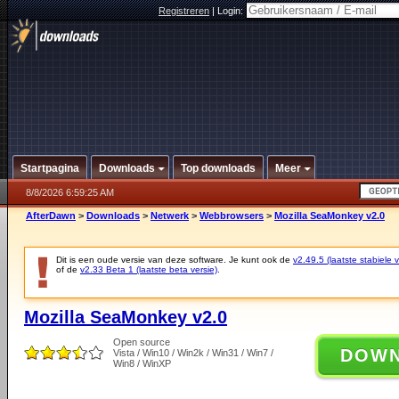
Registreren
|
Login:
Startpagina
Downloads
Top downloads
Meer
8/8/2026 6:59:25 AM
AfterDawn
>
Downloads
>
Netwerk
>
Webbrowsers
>
Mozilla SeaMonkey v2.0
Dit is een oude versie van deze software. Je kunt ook de
v2.49.5 (laatste stabiele v
of de
v2.33 Beta 1 (laatste beta versie)
.
Mozilla SeaMonkey v2.0
Open source
DOW
Vista / Win10 / Win2k / Win31 / Win7 /
Win8 / WinXP