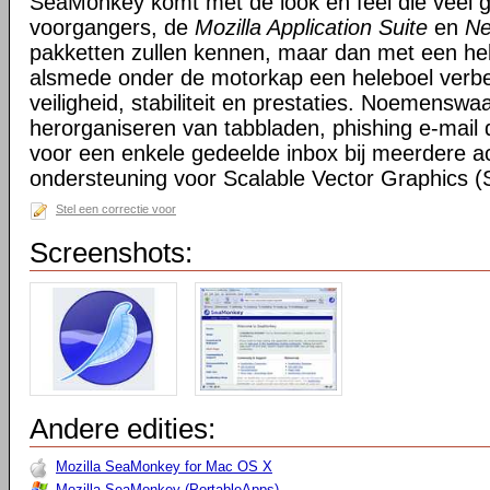
SeaMonkey komt met de look en feel die veel g
voorgangers, de
Mozilla Application Suite
en
Ne
pakketten zullen kennen, maar dan met een hel
alsmede onder de motorkap een heleboel verbe
veiligheid, stabiliteit en prestaties. Noemensw
herorganiseren van tabbladen, phishing e-mail 
voor een enkele gedeelde inbox bij meerdere a
ondersteuning voor Scalable Vector Graphics 
Stel een correctie voor
Screenshots:
Andere edities:
Mozilla SeaMonkey for Mac OS X
Mozilla SeaMonkey (PortableApps)