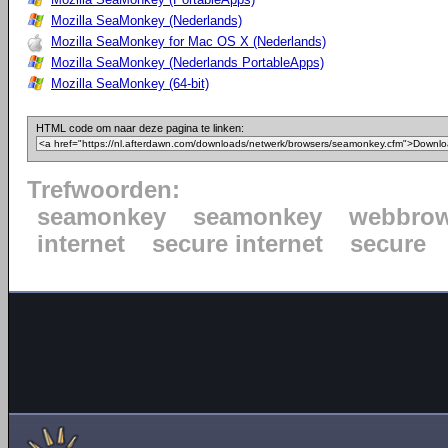
Mozilla SeaMonkey (Nederlands)
Mozilla SeaMonkey for Mac OS X (Nederlands)
Mozilla SeaMonkey (Nederlands PortableApps)
Mozilla SeaMonkey (64-bit)
HTML code om naar deze pagina te linken:
Trefwoorden:
seamonkey
seamonkey
webbrow
internet
secure internet
secure