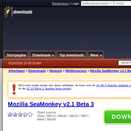
Registreren
|
Login:
Startpagina
Downloads
Top downloads
Meer
8/10/2026 10:09:28 AM
AfterDawn
>
Downloads
>
Netwerk
>
Webbrowsers
>
Mozilla SeaMonkey v2.1 Be
Dit is een oude versie van deze software. Je kunt ook de
v2.49.5 (laatste stabiele v
of de
v2.33 Beta 1 (laatste beta versie)
.
Mozilla SeaMonkey v2.1 Beta 3
Open source
DOW
Vista / Win10 / Win2k / Win31 / Win7 /
Win8 / WinXP