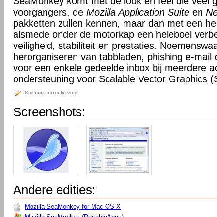
SeaMonkey komt met de look en feel die veel g
voorgangers, de
Mozilla Application Suite
en
Ne
pakketten zullen kennen, maar dan met een hel
alsmede onder de motorkap een heleboel verbe
veiligheid, stabiliteit en prestaties. Noemensw
herorganiseren van tabbladen, phishing e-mail 
voor een enkele gedeelde inbox bij meerdere a
ondersteuning voor Scalable Vector Graphics 
Stel een correctie voor
Screenshots:
Andere edities:
Mozilla SeaMonkey for Mac OS X
Mozilla SeaMonkey (PortableApps)