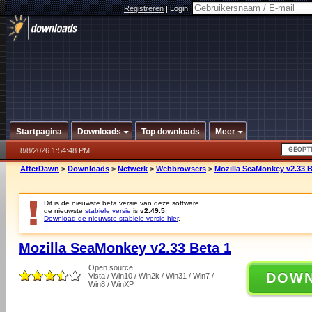
Registreren
|
Login:
Startpagina
Downloads
Top downloads
Meer
8/8/2026 1:54:48 PM
AfterDawn
>
Downloads
>
Netwerk
>
Webbrowsers
>
Mozilla SeaMonkey v2.33 B
Dit is de nieuwste beta versie van deze software.
de nieuwste
stabiele versie
is
v2.49.5
.
Download de nieuwste stabiele versie hier
.
Mozilla SeaMonkey v2.33 Beta 1
Open source
DOW
Vista / Win10 / Win2k / Win31 / Win7 /
Win8 / WinXP