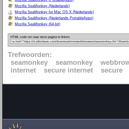
Mozilla SeaMonkey (Nederlands)
Mozilla SeaMonkey for Mac OS X (Nederlands)
Mozilla SeaMonkey (Nederlands PortableApps)
Mozilla SeaMonkey (64-bit)
HTML code om naar deze pagina te linken:
Trefwoorden:
seamonkey
seamonkey
webbrow
internet
secure internet
secure