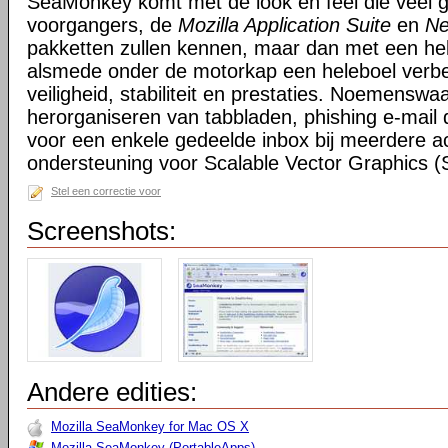
SeaMonkey komt met de look en feel die veel g
voorgangers, de
Mozilla Application Suite
en
Ne
pakketten zullen kennen, maar dan met een hel
alsmede onder de motorkap een heleboel verbe
veiligheid, stabiliteit en prestaties. Noemensw
herorganiseren van tabbladen, phishing e-mail 
voor een enkele gedeelde inbox bij meerdere a
ondersteuning voor Scalable Vector Graphics 
Stel een correctie voor
Screenshots:
Andere edities:
Mozilla SeaMonkey for Mac OS X
Mozilla SeaMonkey (PortableApps)