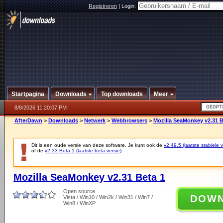
Registreren
|
Login:
Startpagina
Downloads
Top downloads
Meer
8/8/2026 11:20:07 PM
AfterDawn
>
Downloads
>
Netwerk
>
Webbrowsers
>
Mozilla SeaMonkey v2.31 B
Dit is een oude versie van deze software. Je kunt ook de
v2.49.5 (laatste stabiele v
of de
v2.33 Beta 1 (laatste beta versie)
.
Mozilla SeaMonkey v2.31 Beta 1
Open source
DOW
Vista / Win10 / Win2k / Win31 / Win7 /
Win8 / WinXP