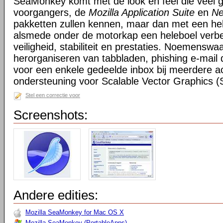
SeaMonkey komt met de look en feel die veel g
voorgangers, de
Mozilla Application Suite
en
Ne
pakketten zullen kennen, maar dan met een hel
alsmede onder de motorkap een heleboel verbe
veiligheid, stabiliteit en prestaties. Noemensw
herorganiseren van tabbladen, phishing e-mail 
voor een enkele gedeelde inbox bij meerdere a
ondersteuning voor Scalable Vector Graphics 
Stel een correctie voor
Screenshots:
Andere edities:
Mozilla SeaMonkey for Mac OS X
Mozilla SeaMonkey (PortableApps)