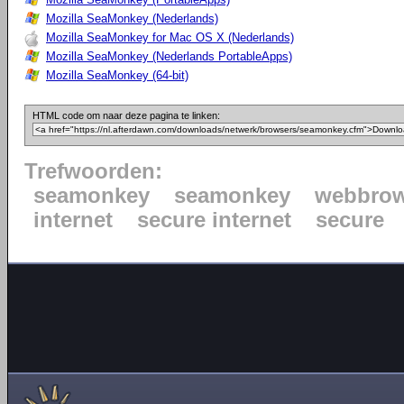
Mozilla SeaMonkey (Nederlands)
Mozilla SeaMonkey for Mac OS X (Nederlands)
Mozilla SeaMonkey (Nederlands PortableApps)
Mozilla SeaMonkey (64-bit)
HTML code om naar deze pagina te linken:
Trefwoorden:
seamonkey
seamonkey
webbrow
internet
secure internet
secure