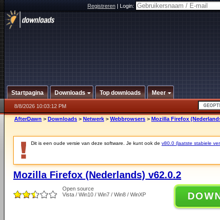
Registreren
|
Login:
Startpagina
Downloads
Top downloads
Meer
8/8/2026 10:03:12 PM
AfterDawn
>
Downloads
>
Netwerk
>
Webbrowsers
>
Mozilla Firefox (Nederland
Dit is een oude versie van deze software. Je kunt ook de
v80.0 (laatste stabiele ver
Mozilla Firefox (Nederlands) v62.0.2
Open source
DOW
Vista / Win10 / Win7 / Win8 / WinXP