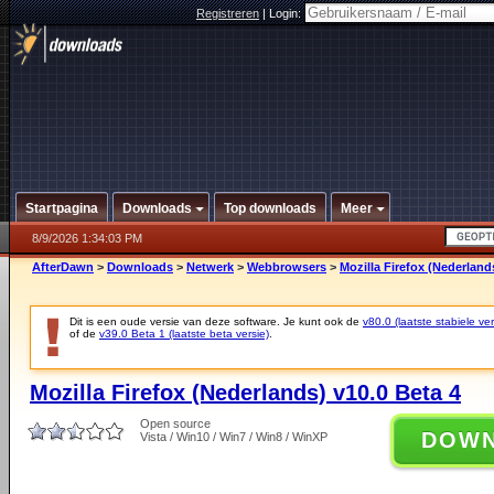
Registreren
|
Login:
Startpagina
Downloads
Top downloads
Meer
8/9/2026 1:34:03 PM
AfterDawn
>
Downloads
>
Netwerk
>
Webbrowsers
>
Mozilla Firefox (Nederland
Dit is een oude versie van deze software. Je kunt ook de
v80.0 (laatste stabiele ver
of de
v39.0 Beta 1 (laatste beta versie)
.
Mozilla Firefox (Nederlands) v10.0 Beta 4
Open source
DOW
Vista / Win10 / Win7 / Win8 / WinXP