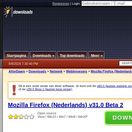
Registreren
|
Login:
Startpagina
Downloads
Top downloads
Meer
8/8/2026 7:30:40 PM
AfterDawn
>
Downloads
>
Netwerk
>
Webbrowsers
>
Mozilla Firefox (Nederland
Dit is een oude versie van deze software. Je kunt ook de
v80.0 (laatste stabiele ver
of de
v39.0 Beta 1 (laatste beta versie)
.
Mozilla Firefox (Nederlands) v31.0 Beta 2
Open source
DOW
Vista / Win10 / Win7 / Win8 / WinXP