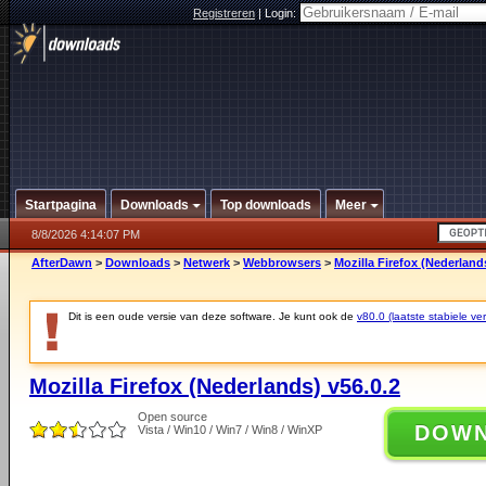
Registreren
|
Login:
Startpagina
Downloads
Top downloads
Meer
8/8/2026 4:14:07 PM
AfterDawn
>
Downloads
>
Netwerk
>
Webbrowsers
>
Mozilla Firefox (Nederland
Dit is een oude versie van deze software. Je kunt ook de
v80.0 (laatste stabiele ver
Mozilla Firefox (Nederlands) v56.0.2
Open source
DOW
Vista / Win10 / Win7 / Win8 / WinXP