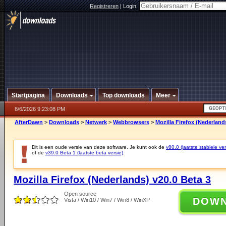
Registreren
|
Login:
Startpagina
Downloads
Top downloads
Meer
8/6/2026 9:23:08 PM
AfterDawn
>
Downloads
>
Netwerk
>
Webbrowsers
>
Mozilla Firefox (Nederland
Dit is een oude versie van deze software. Je kunt ook de
v80.0 (laatste stabiele ver
of de
v39.0 Beta 1 (laatste beta versie)
.
Mozilla Firefox (Nederlands) v20.0 Beta 3
Open source
DOW
Vista / Win10 / Win7 / Win8 / WinXP