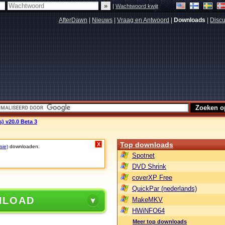
|
Wachtwoord kwijt
AfterDawn
|
Nieuws
|
Vraag en Antwoord
|
Downloads
|
Discu
s) v20.0 Beta 3
Top downloads
X
sie)
downloaden.
Spotnet
DVD Shrink
coverXP Free
QuickPar (nederlands)
NLOAD
MakeMKV
HWiNFO64
Meer top downloads