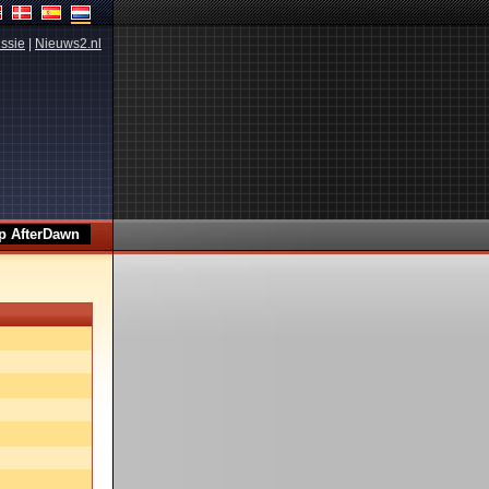
ssie
|
Nieuws2.nl