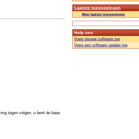
Laatste toevoegingen
Meer laatste toevoegingen
Help ons
Voeg nieuwe software toe
Voeg een software update toe
ming tegen volgen, u bent de baas