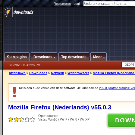
Registreren
|
Login:
Startpagina
Downloads
Top downloads
Meer
8/6/2026 11:42:26 PM
AfterDawn
>
Downloads
>
Netwerk
>
Webbrowsers
>
Mozilla Firefox (Nederland
Dit is een oude versie van deze software. Je kunt ook de
v80.0 (laatste stabiele ver
Mozilla Firefox (Nederlands) v55.0.3
Open source
DOW
Vista / Win10 / Win7 / Win8 / WinXP