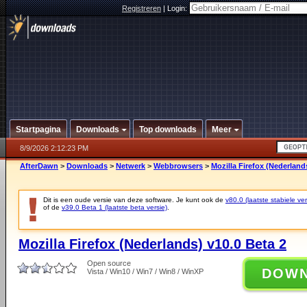
Registreren
|
Login:
Startpagina
Downloads
Top downloads
Meer
8/9/2026 2:12:23 PM
AfterDawn
>
Downloads
>
Netwerk
>
Webbrowsers
>
Mozilla Firefox (Nederland
Dit is een oude versie van deze software. Je kunt ook de
v80.0 (laatste stabiele ver
of de
v39.0 Beta 1 (laatste beta versie)
.
Mozilla Firefox (Nederlands) v10.0 Beta 2
Open source
DOW
Vista / Win10 / Win7 / Win8 / WinXP