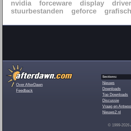
nvidia
forceware
display
drive
stuurbestanden
geforce
grafisc
Sections:
Nieuws
Over AfterDawn
Downloads
Feedback
Top Downloads
Discussie
Vraag en Antwoo
Nieuws2.nl
© 1999-2026