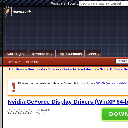
Registreren
|
Login:
Startpagina
Downloads
Top downloads
Meer
8/9/2026 12:14:26 PM
AfterDawn
>
Downloads
>
Drivers
>
Grafische kaart drivers
>
Nvidia GeForce Dis
Dit is een oude versie van deze software. Je kunt ook de
v368.69 (laatste stabiele 
Nvidia GeForce Display Drivers (WinXP 64-b
Freeware
DOW
WinXP