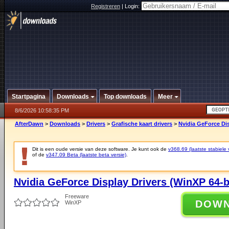
Registreren
|
Login:
Startpagina
Downloads
Top downloads
Meer
8/6/2026 10:58:35 PM
AfterDawn
>
Downloads
>
Drivers
>
Grafische kaart drivers
>
Nvidia GeForce Dis
Dit is een oude versie van deze software. Je kunt ook de
v368.69 (laatste stabiele 
of de
v347.09 Beta (laatste beta versie)
.
Nvidia GeForce Display Drivers (WinXP 64-b
Freeware
DOW
WinXP