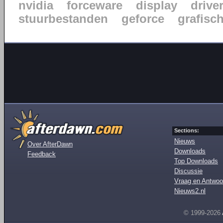
nvidia
forceware
display
drive
stuurbestanden
geforce
grafisc
Sections:
Nieuws
Over AfterDawn
Downloads
Feedback
Top Downloads
Discussie
Vraag en Antwoo
Nieuws2.nl
© 1999-2026