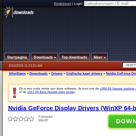
Registreren
|
Login:
Startpagina
Downloads
Top downloads
Meer
8/10/2026 11:21:01 AM
AfterDawn
>
Downloads
>
Drivers
>
Grafische kaart drivers
>
Nvidia GeForce Dis
Dit is een oude versie van deze software. Je kunt ook de
v368.69 (laatste stabiele 
of de
v347.09 Beta (laatste beta versie)
.
Nvidia GeForce Display Drivers (WinXP 64-b
Freeware
DOW
WinXP