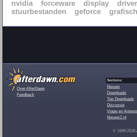
nvidia
forceware
display
drive
stuurbestanden
geforce
grafisc
Sections:
Nieuws
Over AfterDawn
Downloads
Feedback
Top Downloads
Discussie
Vraag en Antwoo
Nieuws2.nl
© 1999-2026