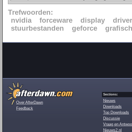
Trefwoorden:
nvidia
forceware
display
drive
stuurbestanden
geforce
grafisc
Sections:
Nieuws
Over AfterDawn
Downloads
Feedback
Top Downloads
Discussie
Vraag en Antwoo
Nieuws2.nl