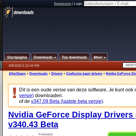
Registreren
|
Login:
Startpagina
Downloads
Top downloads
Meer
8/8/2026 6:15:44 PM
AfterDawn
>
Downloads
>
Drivers
>
Grafische kaart drivers
>
Nvidia GeForce Dis
Dit is een oude versie van deze software. Je kunt ook
versie)
downloaden.
of de
v347.09 Beta (laatste beta versie)
.
Nvidia GeForce Display Drivers 
v340.43 Beta
Freeware