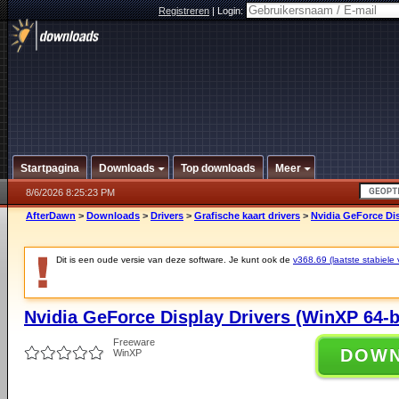
Registreren
|
Login:
Startpagina
Downloads
Top downloads
Meer
8/6/2026 8:25:23 PM
AfterDawn
>
Downloads
>
Drivers
>
Grafische kaart drivers
>
Nvidia GeForce Dis
Dit is een oude versie van deze software. Je kunt ook de
v368.69 (laatste stabiele 
Nvidia GeForce Display Drivers (WinXP 64-b
Freeware
DOW
WinXP