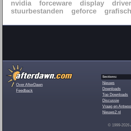
nvidia
forceware
display
drive
stuurbestanden
geforce
grafisc
Sections:
Nieuws
Over AfterDawn
Downloads
Feedback
Top Downloads
Discussie
Vraag en Antwoo
Nieuws2.nl
© 1999-2026