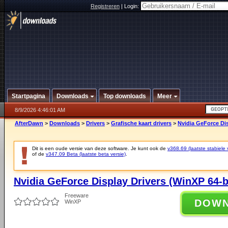
Registreren
|
Login:
Startpagina
Downloads
Top downloads
Meer
8/9/2026 4:46:01 AM
AfterDawn
>
Downloads
>
Drivers
>
Grafische kaart drivers
>
Nvidia GeForce Dis
Dit is een oude versie van deze software. Je kunt ook de
v368.69 (laatste stabiele 
of de
v347.09 Beta (laatste beta versie)
.
Nvidia GeForce Display Drivers (WinXP 64-b
Freeware
DOW
WinXP