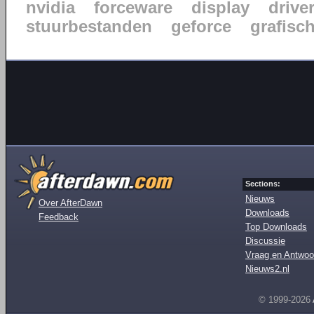
nvidia
forceware
display
drive
stuurbestanden
geforce
grafisc
Sections:
Nieuws
Over AfterDawn
Downloads
Feedback
Top Downloads
Discussie
Vraag en Antwoo
Nieuws2.nl
© 1999-2026