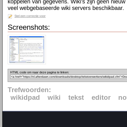
koppelen van gegevens. Wiki's zijn geen nieuw 
veel webgebaseerde wiki servers beschikbaar.
Stel een correctie voor
Screenshots:
HTML code om naar deze pagina te linken:
Trefwoorden:
wikidpad
wiki
tekst
editor
no