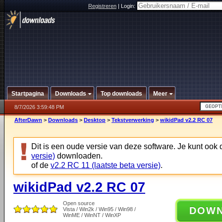
Registreren
|
Login:
Startpagina
Downloads
Top downloads
Meer
8/7/2026 3:59:48 PM
AfterDawn
>
Downloads
>
Desktop
>
Tekstverwerking
>
wikidPad v2.2 RC 07
Dit is een oude versie van deze software. Je kunt ook
versie)
downloaden.
of de
v2.2 RC 11 (laatste beta versie)
.
wikidPad v2.2 RC 07
Open source
DOW
Vista / Win2k / Win95 / Win98 /
WinME / WinNT / WinXP