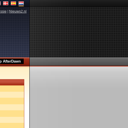
ssie
|
Nieuws2.nl