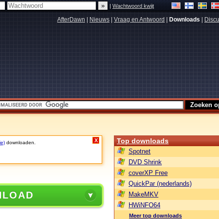
|
Wachtwoord kwijt
AfterDawn
|
Nieuws
|
Vraag en Antwoord
|
Downloads
|
Discu
Top downloads
X
ie)
downloaden.
Spotnet
DVD Shrink
coverXP Free
QuickPar (nederlands)
NLOAD
MakeMKV
HWiNFO64
Meer top downloads