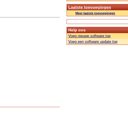
Laatste toevoegingen
Meer laatste toevoegingen
Help ons
Voeg nieuwe software toe
Voeg een software update toe