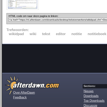
HTML code om naar deze pagina te linken:
Trefwoorden:
wikidpad
wiki
tekst
editor
notitie
notitieboek
Sections:
Nieuws
Over AfterDawn
Downloads
Feedback
Top Downloads
Discussie