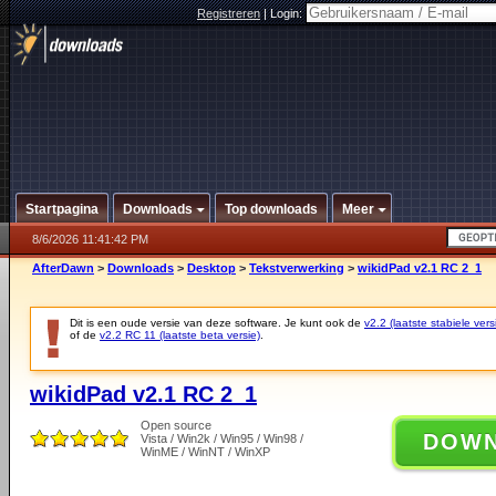
Registreren
|
Login:
Startpagina
Downloads
Top downloads
Meer
8/6/2026 11:41:42 PM
AfterDawn
>
Downloads
>
Desktop
>
Tekstverwerking
>
wikidPad v2.1 RC 2_1
Dit is een oude versie van deze software. Je kunt ook de
v2.2 (laatste stabiele vers
of de
v2.2 RC 11 (laatste beta versie)
.
wikidPad v2.1 RC 2_1
Open source
DOW
Vista / Win2k / Win95 / Win98 /
WinME / WinNT / WinXP