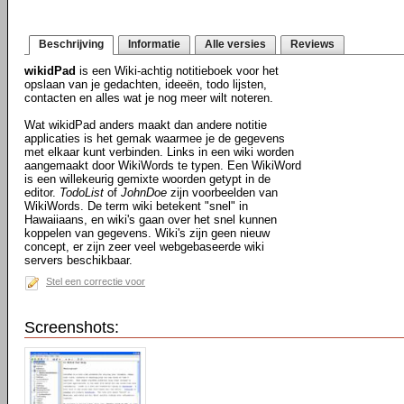
Beschrijving
Informatie
Alle versies
Reviews
wikidPad
is een Wiki-achtig notitieboek voor het
opslaan van je gedachten, ideeën, todo lijsten,
contacten en alles wat je nog meer wilt noteren.
Wat wikidPad anders maakt dan andere notitie
applicaties is het gemak waarmee je de gegevens
met elkaar kunt verbinden. Links in een wiki worden
aangemaakt door WikiWords te typen. Een WikiWord
is een willekeurig gemixte woorden getypt in de
editor.
TodoList
of
JohnDoe
zijn voorbeelden van
WikiWords. De term wiki betekent "snel" in
Hawaiiaans, en wiki's gaan over het snel kunnen
koppelen van gegevens. Wiki's zijn geen nieuw
concept, er zijn zeer veel webgebaseerde wiki
servers beschikbaar.
Stel een correctie voor
Screenshots: