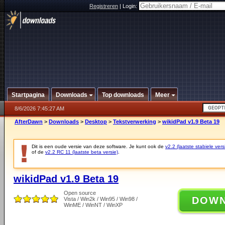
Registreren
|
Login:
Startpagina
Downloads
Top downloads
Meer
8/6/2026 7:45:27 AM
AfterDawn
>
Downloads
>
Desktop
>
Tekstverwerking
>
wikidPad v1.9 Beta 19
Dit is een oude versie van deze software. Je kunt ook de
v2.2 (laatste stabiele vers
of de
v2.2 RC 11 (laatste beta versie)
.
wikidPad v1.9 Beta 19
Open source
DOW
Vista / Win2k / Win95 / Win98 /
WinME / WinNT / WinXP