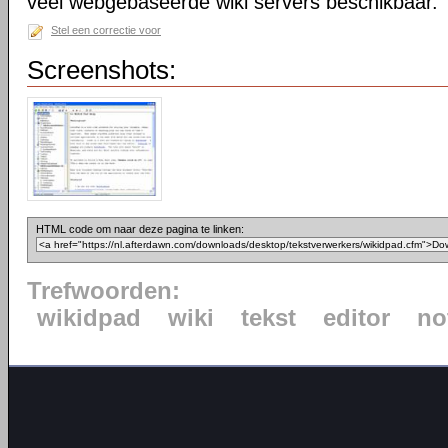
veel webgebaseerde wiki servers beschikbaar.
Stel een correctie voor
Screenshots:
HTML code om naar deze pagina te linken:
Trefwoorden:
wikidpad
wiki
tekst
editor
no