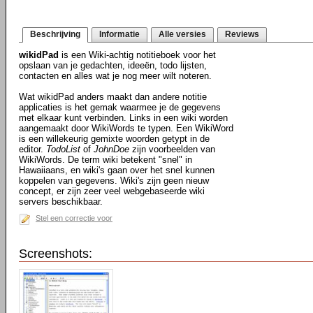
Beschrijving
Informatie
Alle versies
Reviews
wikidPad
is een Wiki-achtig notitieboek voor het
opslaan van je gedachten, ideeën, todo lijsten,
contacten en alles wat je nog meer wilt noteren.
Wat wikidPad anders maakt dan andere notitie
applicaties is het gemak waarmee je de gegevens
met elkaar kunt verbinden. Links in een wiki worden
aangemaakt door WikiWords te typen. Een WikiWord
is een willekeurig gemixte woorden getypt in de
editor.
TodoList
of
JohnDoe
zijn voorbeelden van
WikiWords. De term wiki betekent "snel" in
Hawaiiaans, en wiki's gaan over het snel kunnen
koppelen van gegevens. Wiki's zijn geen nieuw
concept, er zijn zeer veel webgebaseerde wiki
servers beschikbaar.
Stel een correctie voor
Screenshots: