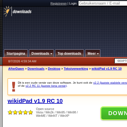
Registreren
|
Login:
Startpagina
Downloads
Top downloads
Meer
8/7/2026 4:59:34 AM
AfterDawn
>
Downloads
>
Desktop
>
Tekstverwerking
>
wikidPad v1.9 RC 10
Dit is een oude versie van deze software. Je kunt ook de
v2.2 (laatste stabiele vers
of de
v2.2 RC 11 (laatste beta versie)
.
wikidPad v1.9 RC 10
Open source
DOW
Vista / Win2k / Win95 / Win98 /
WinME / WinNT / WinXP