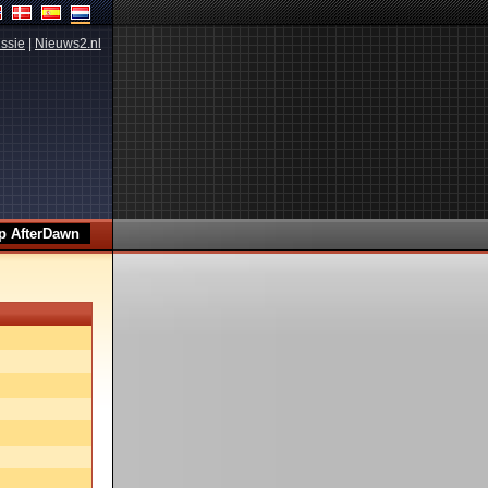
ssie
|
Nieuws2.nl