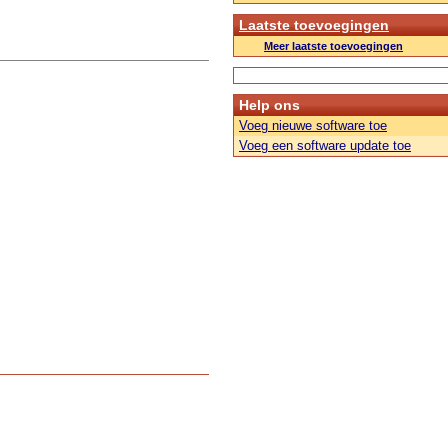
Laatste toevoegingen
Meer laatste toevoegingen
Help ons
Voeg nieuwe software toe
Voeg een software update toe