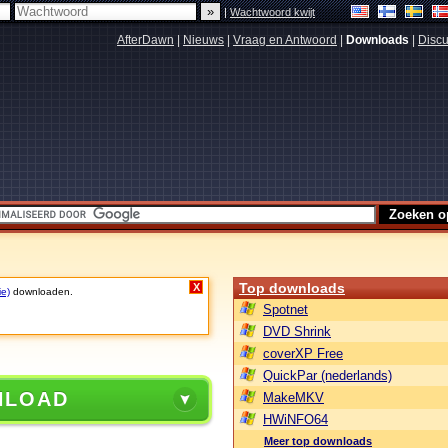
|
Wachtwoord kwijt
AfterDawn
|
Nieuws
|
Vraag en Antwoord
|
Downloads
|
Discu
Top downloads
X
ie)
downloaden.
Spotnet
DVD Shrink
coverXP Free
QuickPar (nederlands)
NLOAD
MakeMKV
HWiNFO64
Meer top downloads