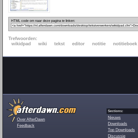
HTML code om naar deze pagina te linken:
Trefwoorden:
wikidpad
wiki
tekst
editor
notitie
notitieboek
Sections:
Nieuws
Over AfterDawn
Downloads
Feedback
Top Downloads
Discussie