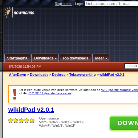
Registreren
|
Login:
Startpagina
Downloads
Top downloads
Meer
8/8/2026 11:54:08 PM
AfterDawn
>
Downloads
>
Desktop
>
Tekstverwerking
>
wikidPad v2.0.1
Dit is een oude versie van deze software. Je kunt ook de
v2.2 (laatste stabiele vers
of de
v2.2 RC 11 (laatste beta versie)
.
wikidPad v2.0.1
Open source
DOW
Vista / Win2k / Win95 / Win98 /
WinME / WinNT / WinXP