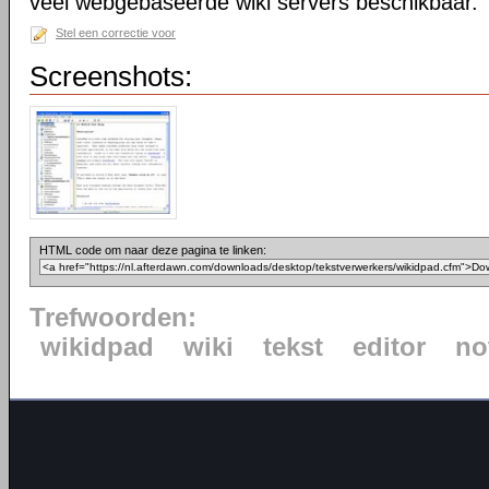
veel webgebaseerde wiki servers beschikbaar.
Stel een correctie voor
Screenshots:
HTML code om naar deze pagina te linken:
Trefwoorden:
wikidpad
wiki
tekst
editor
no