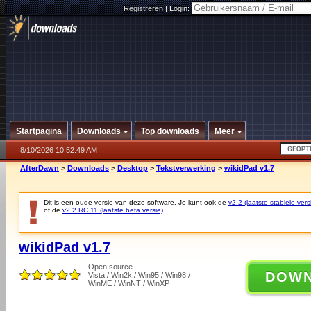
Registreren
|
Login:
Startpagina
Downloads
Top downloads
Meer
8/10/2026 10:52:49 AM
AfterDawn
>
Downloads
>
Desktop
>
Tekstverwerking
>
wikidPad v1.7
Dit is een oude versie van deze software. Je kunt ook de
v2.2 (laatste stabiele vers
of de
v2.2 RC 11 (laatste beta versie)
.
wikidPad v1.7
Open source
DOW
Vista / Win2k / Win95 / Win98 /
WinME / WinNT / WinXP