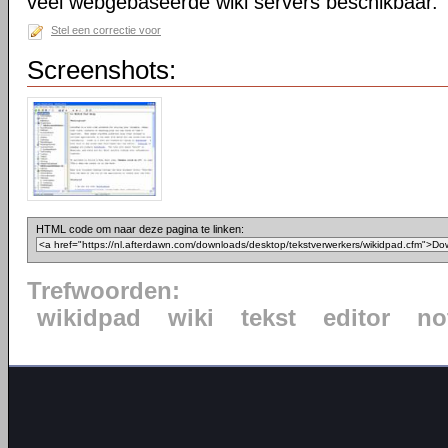
veel webgebaseerde wiki servers beschikbaar.
Stel een correctie voor
Screenshots:
HTML code om naar deze pagina te linken:
Trefwoorden:
wikidpad
wiki
tekst
editor
no