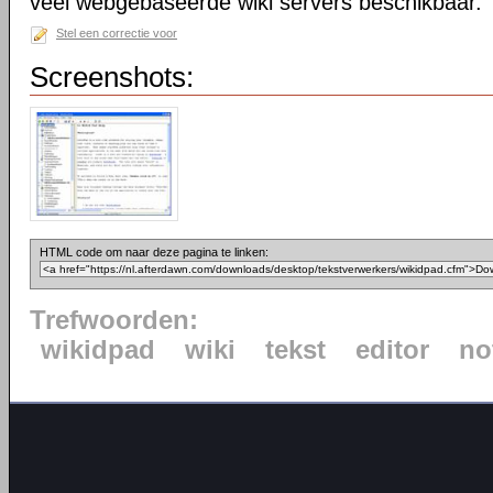
veel webgebaseerde wiki servers beschikbaar.
Stel een correctie voor
Screenshots:
HTML code om naar deze pagina te linken:
Trefwoorden:
wikidpad
wiki
tekst
editor
no