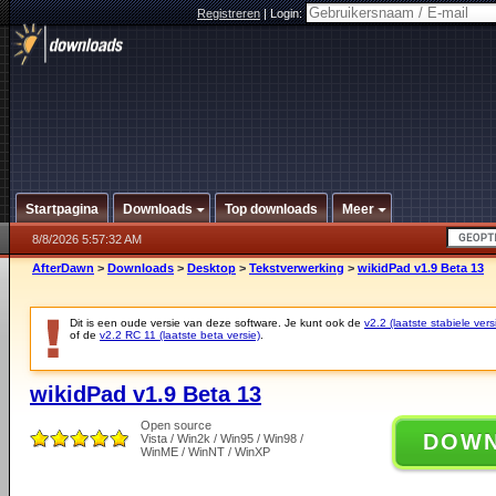
Registreren
|
Login:
Startpagina
Downloads
Top downloads
Meer
8/8/2026 5:57:32 AM
AfterDawn
>
Downloads
>
Desktop
>
Tekstverwerking
>
wikidPad v1.9 Beta 13
Dit is een oude versie van deze software. Je kunt ook de
v2.2 (laatste stabiele vers
of de
v2.2 RC 11 (laatste beta versie)
.
wikidPad v1.9 Beta 13
Open source
DOW
Vista / Win2k / Win95 / Win98 /
WinME / WinNT / WinXP