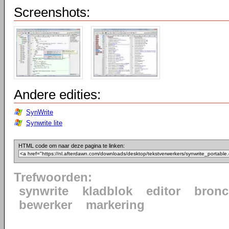
Screenshots:
Andere edities:
SynWrite
Synwrite lite
HTML code om naar deze pagina te linken:
Trefwoorden:
synwrite
kladblok
editor
bron
bewerker
markering