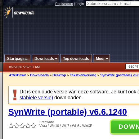
Registreren
|
Login:
Startpagina
Downloads
Top downloads
Meer
8/7/2026 5:52:51 AM
AfterDawn
>
Downloads
>
Desktop
>
Tekstverwerking
>
SynWrite (portable) v6.
Dit is een oude versie van deze software. Je kunt ook
stabiele versie)
downloaden.
SynWrite (portable) v6.6.1240
Freeware
DOW
Vista / Win10 / Win7 / Win8 / WinXP