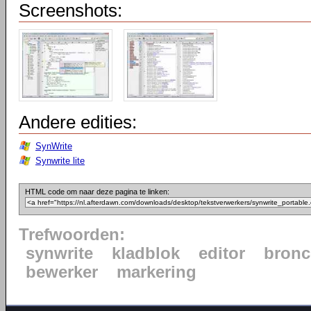
Screenshots:
Andere edities:
SynWrite
Synwrite lite
HTML code om naar deze pagina te linken:
Trefwoorden:
synwrite
kladblok
editor
bron
bewerker
markering