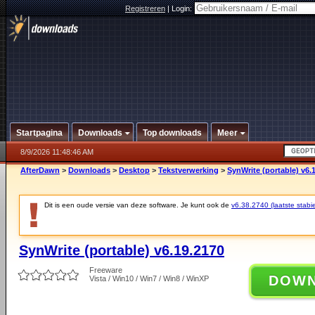
Registreren
|
Login:
Startpagina
Downloads
Top downloads
Meer
8/9/2026 11:48:46 AM
AfterDawn
>
Downloads
>
Desktop
>
Tekstverwerking
>
SynWrite (portable) v6.
Dit is een oude versie van deze software. Je kunt ook de
v6.38.2740 (laatste stabie
SynWrite (portable) v6.19.2170
Freeware
DOW
Vista / Win10 / Win7 / Win8 / WinXP