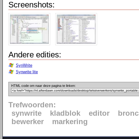
Screenshots:
Andere edities:
SynWrite
Synwrite lite
HTML code om naar deze pagina te linken:
Trefwoorden:
synwrite
kladblok
editor
bron
bewerker
markering