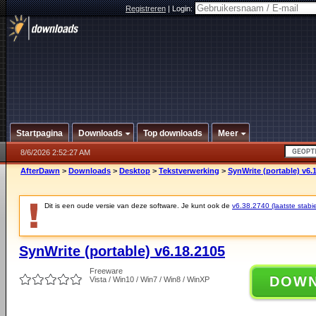
Registreren
|
Login:
Startpagina
Downloads
Top downloads
Meer
8/6/2026 2:52:27 AM
AfterDawn
>
Downloads
>
Desktop
>
Tekstverwerking
>
SynWrite (portable) v6.
Dit is een oude versie van deze software. Je kunt ook de
v6.38.2740 (laatste stabie
SynWrite (portable) v6.18.2105
Freeware
DOW
Vista / Win10 / Win7 / Win8 / WinXP