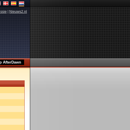
ssie
|
Nieuws2.nl