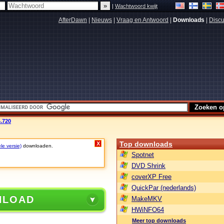
|
Wachtwoord kwijt
AfterDawn
|
Nieuws
|
Vraag en Antwoord
|
Downloads
|
Discu
4.720
Top downloads
X
le versie)
downloaden.
Spotnet
DVD Shrink
coverXP Free
QuickPar (nederlands)
NLOAD
MakeMKV
HWiNFO64
Meer top downloads