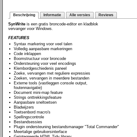
Beschrijving
Informatie
Alle versies
Reviews
SynWrite
is een gratis broncode-editor en kladblok
vervanger voor Windows.
FEATURES
Syntax markering voor veel talen
Volledig aanpasbare markeringen
Code inklappen
Boomstructuur voor broncode
Ondersteuning voor veel encodings
Klembordgeschiedenis paneel
Zoeke, vervangen met reguliere expressies
Zoeken, vervangen in meerdere bestanden
Externe tools (vastleggen console output,
foutennavigatie)
Document mini-map feature
Strings onttrekkingsfeature
Aanpasbare sneltoetsen
Bladwijzers
Toetsenbord macro's
Spellingscontrole
Bestandsessies
Plugin ondersteuning bestandsmanager "Total Commander"
Meertalige gebruikersinterface
Geïntegreerde HTML Tidy library