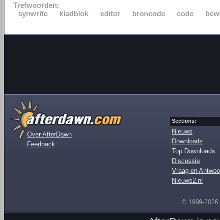
Trefwoorden:
synwrite
kladblok
editor
broncode
code
bew
Sections:
Nieuws
Over AfterDawn
Downloads
Feedback
Top Downloads
Discussie
Vraag en Antwoo
Nieuws2.nl
© 1999-2026