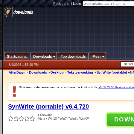
Registreren
|
Login:
Startpagina
Downloads
Top downloads
Meer
8/9/2026 1:56:20 PM
AfterDawn
>
Downloads
>
Desktop
>
Tekstverwerking
>
SynWrite (portable) v6.
Dit is een oude versie van deze software. Je kunt ook de
v6.38.2740 (laatste stabie
SynWrite (portable) v6.4.720
Freeware
DOW
Vista / Win10 / Win7 / Win8 / WinXP