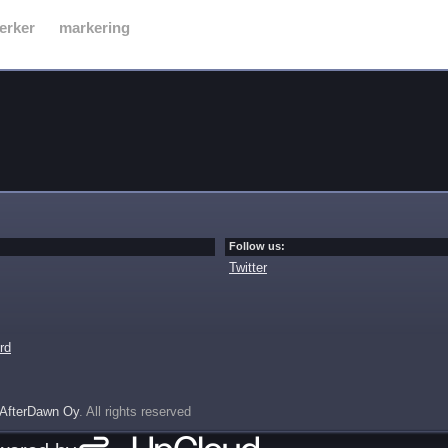
erker
markering
Follow us:
Twitter
rd
AfterDawn Oy
. All rights reserved