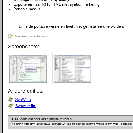
Exporteren naar RTF/HTML met syntax markering
Portable modus
Dit is de portable versie en hoeft niet geïnstalleerd te worden.
Stel een correctie voor
Screenshots:
Andere edities:
SynWrite
Synwrite lite
HTML code om naar deze pagina te linken: