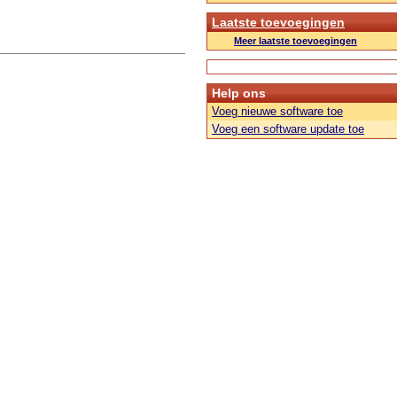
Laatste toevoegingen
Meer laatste toevoegingen
Help ons
Voeg nieuwe software toe
Voeg een software update toe