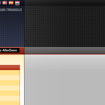
ssie
|
Nieuws2.nl