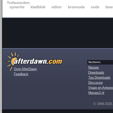
Trefwoorden:
synwrite
kladblok
editor
broncode
code
bew
Sections:
Nieuws
Over AfterDawn
Downloads
Feedback
Top Downloads
Discussie
Vraag en Antwoo
Nieuws2.nl
© 1999-2026