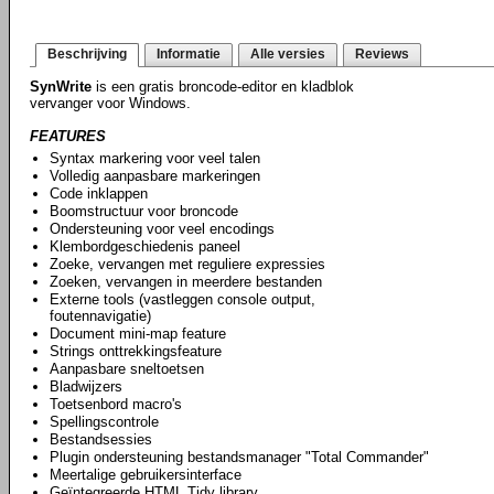
Beschrijving
Informatie
Alle versies
Reviews
SynWrite
is een gratis broncode-editor en kladblok
vervanger voor Windows.
FEATURES
Syntax markering voor veel talen
Volledig aanpasbare markeringen
Code inklappen
Boomstructuur voor broncode
Ondersteuning voor veel encodings
Klembordgeschiedenis paneel
Zoeke, vervangen met reguliere expressies
Zoeken, vervangen in meerdere bestanden
Externe tools (vastleggen console output,
foutennavigatie)
Document mini-map feature
Strings onttrekkingsfeature
Aanpasbare sneltoetsen
Bladwijzers
Toetsenbord macro's
Spellingscontrole
Bestandsessies
Plugin ondersteuning bestandsmanager "Total Commander"
Meertalige gebruikersinterface
Geïntegreerde HTML Tidy library