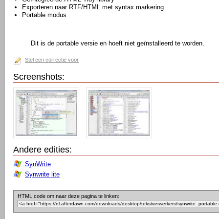
Exporteren naar RTF/HTML met syntax markering
Portable modus
Dit is de portable versie en hoeft niet geïnstalleerd te worden.
Stel een correctie voor
Screenshots:
Andere edities:
SynWrite
Synwrite lite
HTML code om naar deze pagina te linken: