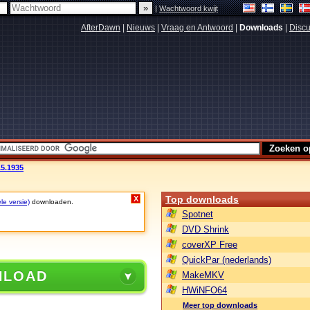
|
Wachtwoord kwijt
AfterDawn
|
Nieuws
|
Vraag en Antwoord
|
Downloads
|
Discu
15.1935
Top downloads
X
le versie)
downloaden.
Spotnet
DVD Shrink
coverXP Free
QuickPar (nederlands)
NLOAD
MakeMKV
HWiNFO64
Meer top downloads