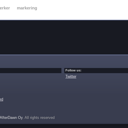
erker
markering
Follow us:
Twitter
rd
AfterDawn Oy
. All rights reserved