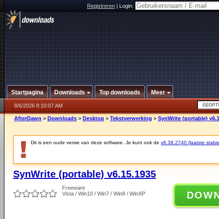
Registreren
|
Login:
Startpagina
Downloads
Top downloads
Meer
8/6/2026 8:10:07 AM
AfterDawn
>
Downloads
>
Desktop
>
Tekstverwerking
>
SynWrite (portable) v6.
Dit is een oude versie van deze software. Je kunt ook de
v6.38.2740 (laatste stabie
SynWrite (portable) v6.15.1935
Freeware
DOW
Vista / Win10 / Win7 / Win8 / WinXP