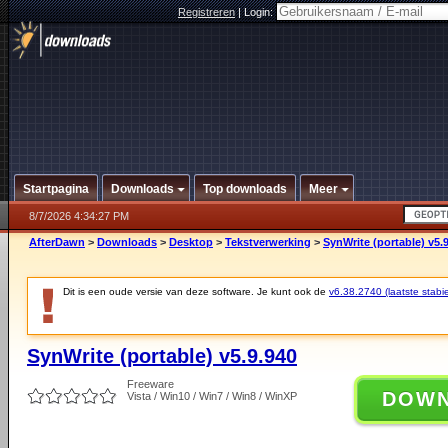
Registreren
|
Login:
Startpagina
Downloads
Top downloads
Meer
8/7/2026 4:34:27 PM
AfterDawn
>
Downloads
>
Desktop
>
Tekstverwerking
>
SynWrite (portable) v5.
Dit is een oude versie van deze software. Je kunt ook de
v6.38.2740 (laatste stabie
SynWrite (portable) v5.9.940
Freeware
DOW
Vista / Win10 / Win7 / Win8 / WinXP