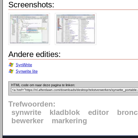
Screenshots:
Andere edities:
SynWrite
Synwrite lite
HTML code om naar deze pagina te linken:
Trefwoorden:
synwrite
kladblok
editor
bron
bewerker
markering