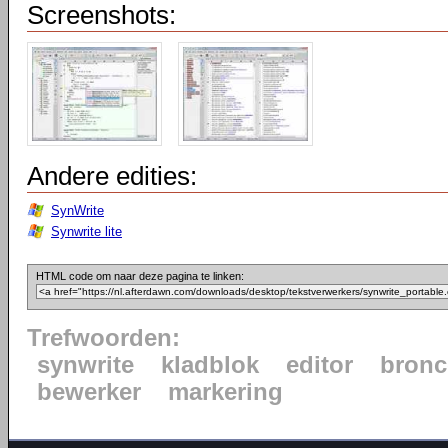
Screenshots:
Andere edities:
SynWrite
Synwrite lite
HTML code om naar deze pagina te linken:
Trefwoorden:
synwrite
kladblok
editor
bron
bewerker
markering