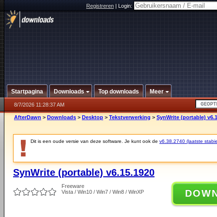
Registreren
|
Login:
Startpagina
Downloads
Top downloads
Meer
8/7/2026 11:28:37 AM
AfterDawn
>
Downloads
>
Desktop
>
Tekstverwerking
>
SynWrite (portable) v6.
Dit is een oude versie van deze software. Je kunt ook de
v6.38.2740 (laatste stabie
SynWrite (portable) v6.15.1920
Freeware
DOW
Vista / Win10 / Win7 / Win8 / WinXP