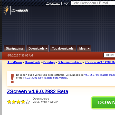
Registreren
|
Login:
Startpagina
Downloads
Top downloads
Meer
8/7/2026 7:38:05 AM
AfterDawn
>
Downloads
>
Desktop
>
Schermafdrukken
>
ZScreen v4.9.0.2982 B
Dit is een oude versie van deze software. Je kunt ook de
v4.7.2.2766 (laatste stabi
of de
v4.9.0.3051 Dev (laatste beta versie)
.
ZScreen v4.9.0.2982 Beta
Open source
DOW
Vista / Win7 / WinXP