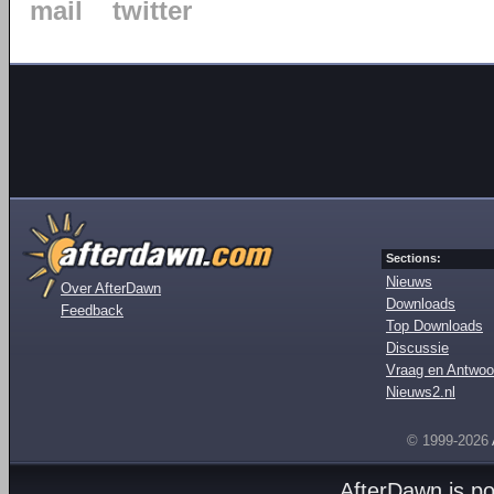
mail
twitter
Sections:
Nieuws
Over AfterDawn
Downloads
Feedback
Top Downloads
Discussie
Vraag en Antwoo
Nieuws2.nl
© 1999-2026
AfterDawn is p