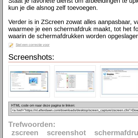
Staat je favoriete dienst om afbeeldingen te upl
kun je die alsnog zelf toevoegen.
Verder is in ZScreen zowat alles aanpasbaar, v
waarmee je een schermafdruk maakt, tot het fo
waarin de schermafdrukken worden opgeslage
Stel een correctie voor
Screenshots:
HTML code om naar deze pagina te linken:
Trefwoorden:
zscreen
screenshot
schermafdr