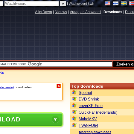
|
Wachtwoord kwijt
AfterDawn
|
Nieuws
|
Vraag en Antwoord
|
Downloads
|
Discu
eta
Top downloads
X
ele versie)
downloaden.
Spotnet
DVD Shrink
coverXP Free
QuickPar (nederlands)
NLOAD
MakeMKV
HWiNFO64
Meer top downloads