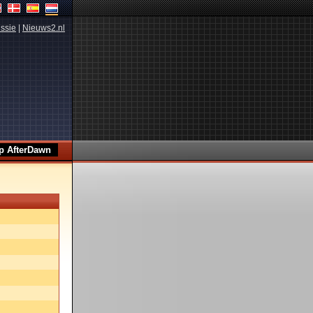
ssie
|
Nieuws2.nl