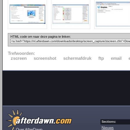
HTML code om naar deze pagina te linken:
Trefwoorden:
zscreen
screenshot
schermafdruk
ftp
email
Sections:
Nieuws
Over AfterDawn