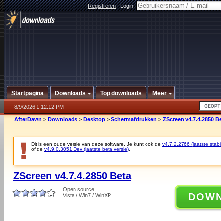
Registreren
|
Login:
Startpagina
Downloads
Top downloads
Meer
8/9/2026 1:12:12 PM
AfterDawn
>
Downloads
>
Desktop
>
Schermafdrukken
>
ZScreen v4.7.4.2850 B
Dit is een oude versie van deze software. Je kunt ook de
v4.7.2.2766 (laatste stabi
of de
v4.9.0.3051 Dev (laatste beta versie)
.
ZScreen v4.7.4.2850 Beta
Open source
DOW
Vista / Win7 / WinXP