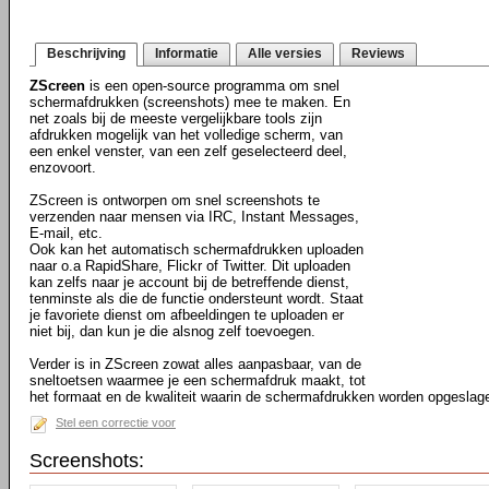
Beschrijving
Informatie
Alle versies
Reviews
ZScreen
is een open-source programma om snel
schermafdrukken (screenshots) mee te maken. En
net zoals bij de meeste vergelijkbare tools zijn
afdrukken mogelijk van het volledige scherm, van
een enkel venster, van een zelf geselecteerd deel,
enzovoort.
ZScreen is ontworpen om snel screenshots te
verzenden naar mensen via IRC, Instant Messages,
E-mail, etc.
Ook kan het automatisch schermafdrukken uploaden
naar o.a RapidShare, Flickr of Twitter. Dit uploaden
kan zelfs naar je account bij de betreffende dienst,
tenminste als die de functie ondersteunt wordt. Staat
je favoriete dienst om afbeeldingen te uploaden er
niet bij, dan kun je die alsnog zelf toevoegen.
Verder is in ZScreen zowat alles aanpasbaar, van de
sneltoetsen waarmee je een schermafdruk maakt, tot
het formaat en de kwaliteit waarin de schermafdrukken worden opgeslag
Stel een correctie voor
Screenshots: