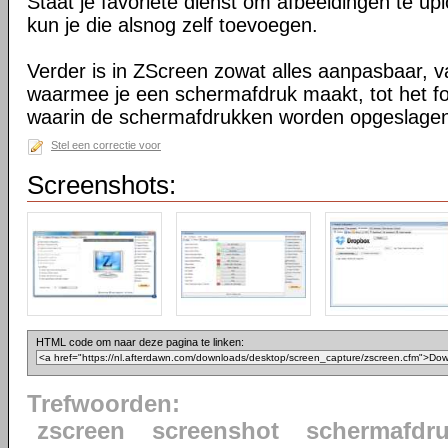
Staat je favoriete dienst om afbeeldingen te upl
kun je die alsnog zelf toevoegen.
Verder is in ZScreen zowat alles aanpasbaar, v
waarmee je een schermafdruk maakt, tot het fo
waarin de schermafdrukken worden opgeslage
Stel een correctie voor
Screenshots:
HTML code om naar deze pagina te linken:
Trefwoorden:
zscreen
screenshot
schermafdr