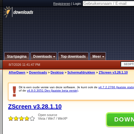
Registreren
|
Login:
Startpagina
Downloads
Top downloads
Meer
8/7/2026 11:41:47 PM
AfterDawn
>
Downloads
>
Desktop
>
Schermafdrukken
>
ZScreen v3.28.1.10
Dit is een oude versie van deze software. Je kunt ook de
v4.7.2.2766 (laatste stabi
of de
v4.9.0.3051 Dev (laatste beta versie)
.
ZScreen v3.28.1.10
Open source
DOW
Vista / Win7 / WinXP