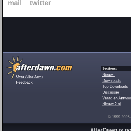
mail
twitter
Sections:
Nieuws
Over AfterDawn
Downloads
Feedback
Top Downloads
Discussie
Vraag en Antwoo
Nieuws2.nl
© 1999-2026
AfterDawn is p