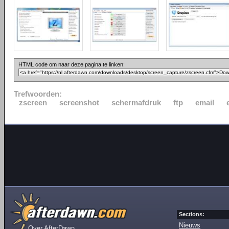
HTML code om naar deze pagina te linken:
Trefwoorden:
zscreen
screenshot
schermafdruk
ftp
email
Sections:
Nieuws
Over AfterDawn