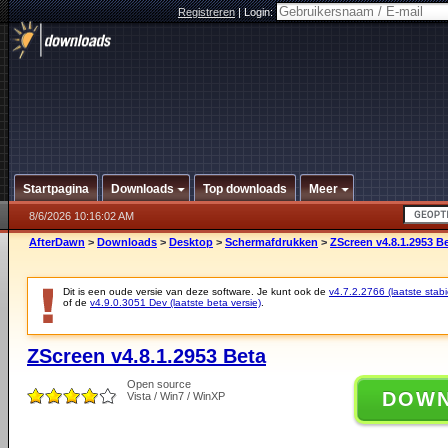
Registreren
|
Login:
Startpagina
Downloads
Top downloads
Meer
8/6/2026 10:16:02 AM
AfterDawn
>
Downloads
>
Desktop
>
Schermafdrukken
>
ZScreen v4.8.1.2953 B
Dit is een oude versie van deze software. Je kunt ook de
v4.7.2.2766 (laatste stabi
of de
v4.9.0.3051 Dev (laatste beta versie)
.
ZScreen v4.8.1.2953 Beta
Open source
DOW
Vista / Win7 / WinXP