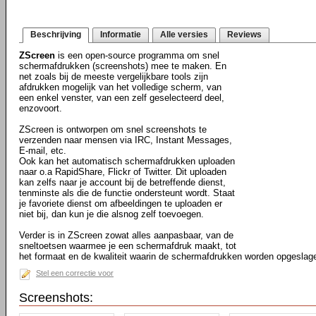
Beschrijving
Informatie
Alle versies
Reviews
ZScreen
is een open-source programma om snel
schermafdrukken (screenshots) mee te maken. En
net zoals bij de meeste vergelijkbare tools zijn
afdrukken mogelijk van het volledige scherm, van
een enkel venster, van een zelf geselecteerd deel,
enzovoort.
ZScreen is ontworpen om snel screenshots te
verzenden naar mensen via IRC, Instant Messages,
E-mail, etc.
Ook kan het automatisch schermafdrukken uploaden
naar o.a RapidShare, Flickr of Twitter. Dit uploaden
kan zelfs naar je account bij de betreffende dienst,
tenminste als die de functie ondersteunt wordt. Staat
je favoriete dienst om afbeeldingen te uploaden er
niet bij, dan kun je die alsnog zelf toevoegen.
Verder is in ZScreen zowat alles aanpasbaar, van de
sneltoetsen waarmee je een schermafdruk maakt, tot
het formaat en de kwaliteit waarin de schermafdrukken worden opgeslag
Stel een correctie voor
Screenshots: