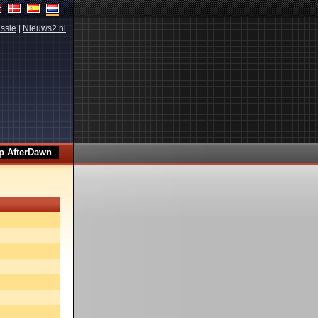
ssie
|
Nieuws2.nl