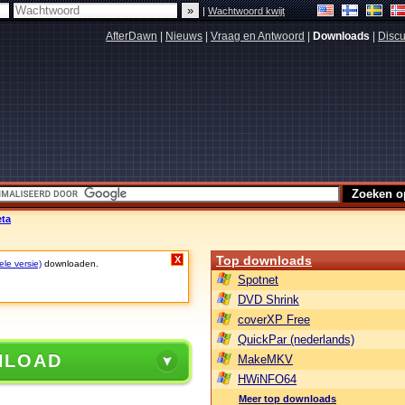
|
Wachtwoord kwijt
AfterDawn
|
Nieuws
|
Vraag en Antwoord
|
Downloads
|
Discu
eta
Top downloads
X
ele versie)
downloaden.
Spotnet
DVD Shrink
coverXP Free
QuickPar (nederlands)
NLOAD
MakeMKV
HWiNFO64
Meer top downloads