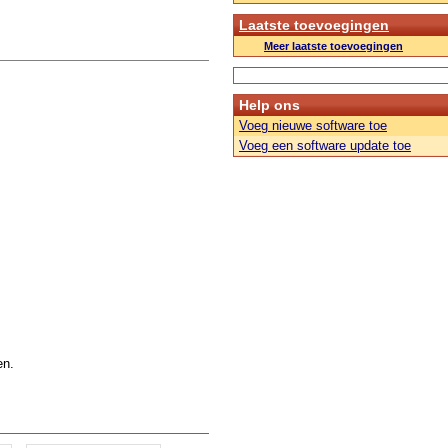
Laatste toevoegingen
Meer laatste toevoegingen
Help ons
Voeg nieuwe software toe
Voeg een software update toe
en.