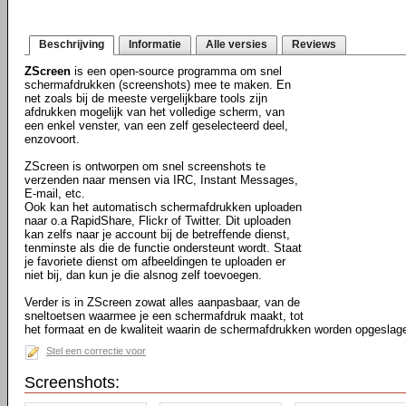
Beschrijving
Informatie
Alle versies
Reviews
ZScreen
is een open-source programma om snel
schermafdrukken (screenshots) mee te maken. En
net zoals bij de meeste vergelijkbare tools zijn
afdrukken mogelijk van het volledige scherm, van
een enkel venster, van een zelf geselecteerd deel,
enzovoort.
ZScreen is ontworpen om snel screenshots te
verzenden naar mensen via IRC, Instant Messages,
E-mail, etc.
Ook kan het automatisch schermafdrukken uploaden
naar o.a RapidShare, Flickr of Twitter. Dit uploaden
kan zelfs naar je account bij de betreffende dienst,
tenminste als die de functie ondersteunt wordt. Staat
je favoriete dienst om afbeeldingen te uploaden er
niet bij, dan kun je die alsnog zelf toevoegen.
Verder is in ZScreen zowat alles aanpasbaar, van de
sneltoetsen waarmee je een schermafdruk maakt, tot
het formaat en de kwaliteit waarin de schermafdrukken worden opgeslag
Stel een correctie voor
Screenshots: