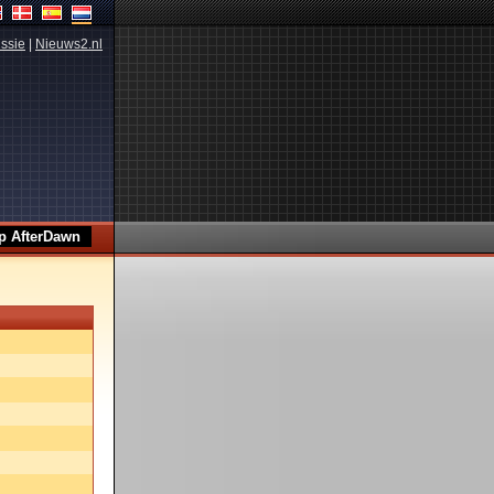
ssie
|
Nieuws2.nl