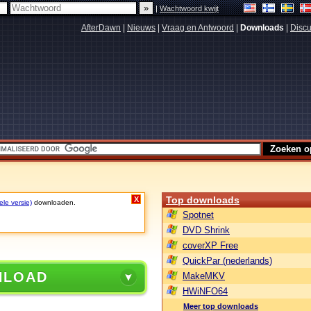
|
Wachtwoord kwijt
AfterDawn
|
Nieuws
|
Vraag en Antwoord
|
Downloads
|
Discu
Top downloads
X
ele versie)
downloaden.
Spotnet
DVD Shrink
coverXP Free
QuickPar (nederlands)
NLOAD
MakeMKV
HWiNFO64
Meer top downloads