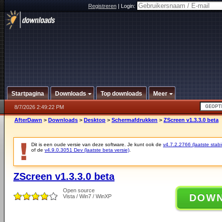
Registreren
|
Login:
Startpagina
Downloads
Top downloads
Meer
8/7/2026 2:49:22 PM
AfterDawn
>
Downloads
>
Desktop
>
Schermafdrukken
>
ZScreen v1.3.3.0 beta
Dit is een oude versie van deze software. Je kunt ook de
v4.7.2.2766 (laatste stabi
of de
v4.9.0.3051 Dev (laatste beta versie)
.
ZScreen v1.3.3.0 beta
Open source
DOW
Vista / Win7 / WinXP