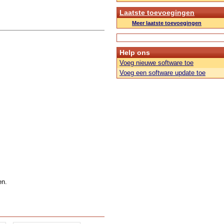
Laatste toevoegingen
Meer laatste toevoegingen
Help ons
Voeg nieuwe software toe
Voeg een software update toe
en.