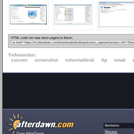
HTML code om naar deze pagina te linken:
Trefwoorden:
zscreen
screenshot
schermafdruk
ftp
email
Sections:
Nieuws
Over AfterDawn