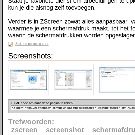
Staat je favoriete dienst om afbeeldingen te upl
kun je die alsnog zelf toevoegen.
Verder is in ZScreen zowat alles aanpasbaar, v
waarmee je een schermafdruk maakt, tot het fo
waarin de schermafdrukken worden opgeslage
Stel een correctie voor
Screenshots:
HTML code om naar deze pagina te linken:
Trefwoorden:
zscreen
screenshot
schermafdr