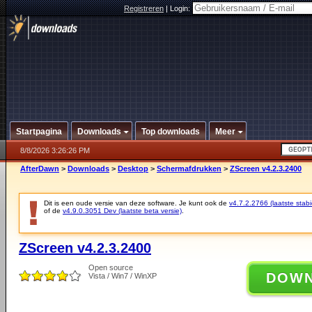
Registreren
|
Login:
Startpagina
Downloads
Top downloads
Meer
8/8/2026 3:26:26 PM
AfterDawn
>
Downloads
>
Desktop
>
Schermafdrukken
>
ZScreen v4.2.3.2400
Dit is een oude versie van deze software. Je kunt ook de
v4.7.2.2766 (laatste stabi
of de
v4.9.0.3051 Dev (laatste beta versie)
.
ZScreen v4.2.3.2400
Open source
DOW
Vista / Win7 / WinXP