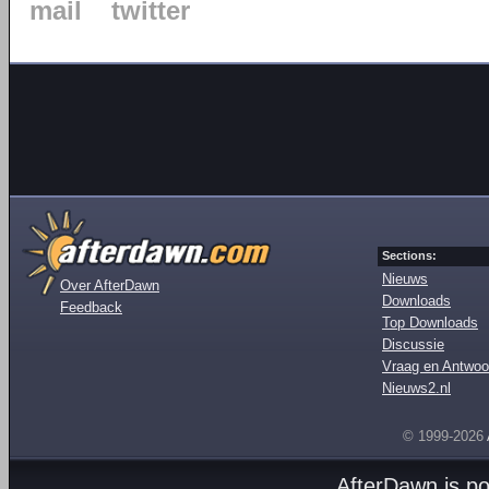
mail
twitter
Sections:
Nieuws
Over AfterDawn
Downloads
Feedback
Top Downloads
Discussie
Vraag en Antwoo
Nieuws2.nl
© 1999-2026
AfterDawn is p