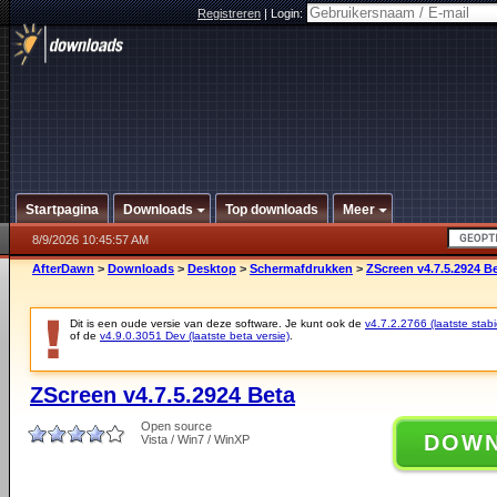
Registreren
|
Login:
Startpagina
Downloads
Top downloads
Meer
8/9/2026 10:45:57 AM
AfterDawn
>
Downloads
>
Desktop
>
Schermafdrukken
>
ZScreen v4.7.5.2924 B
Dit is een oude versie van deze software. Je kunt ook de
v4.7.2.2766 (laatste stabi
of de
v4.9.0.3051 Dev (laatste beta versie)
.
ZScreen v4.7.5.2924 Beta
Open source
DOW
Vista / Win7 / WinXP