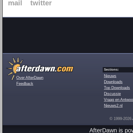
mail
twitter
Sections:
Nieuws
Over AfterDawn
Downloads
Feedback
Top Downloads
Discussie
Vraag en Antwoo
Nieuws2.nl
© 1999-2026
AfterDawn is p