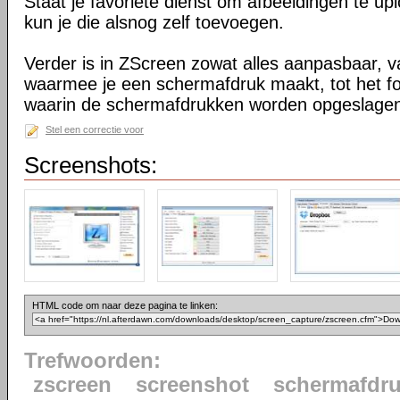
Staat je favoriete dienst om afbeeldingen te upl
kun je die alsnog zelf toevoegen.
Verder is in ZScreen zowat alles aanpasbaar, v
waarmee je een schermafdruk maakt, tot het fo
waarin de schermafdrukken worden opgeslage
Stel een correctie voor
Screenshots:
HTML code om naar deze pagina te linken:
Trefwoorden:
zscreen
screenshot
schermafdr