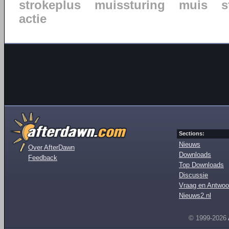
strokeplus
muissturing
muis
s
actie
Sections:
Nieuws
Over AfterDawn
Downloads
Feedback
Top Downloads
Discussie
Vraag en Antwoo
Nieuws2.nl
© 1999-2026