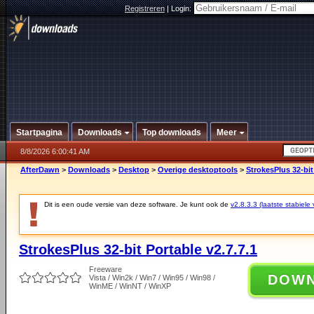
Registreren
|
Login:
Startpagina
Downloads
Top downloads
Meer
8/8/2026 6:00:41 AM
AfterDawn
>
Downloads
>
Desktop
>
Overige desktoptools
>
StrokesPlus 32-bit
Dit is een oude versie van deze software. Je kunt ook de
v2.8.3.3 (laatste stabiele 
StrokesPlus 32-bit Portable v2.7.7.1
Freeware
DOW
Vista / Win2k / Win7 / Win95 / Win98 /
WinME / WinNT / WinXP