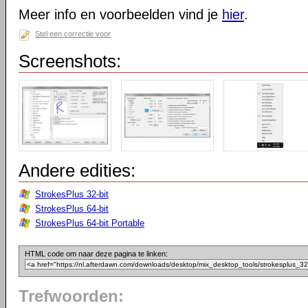
Meer info en voorbeelden vind je
hier
.
Stel een correctie voor
Screenshots:
Andere edities:
StrokesPlus 32-bit
StrokesPlus 64-bit
StrokesPlus 64-bit Portable
HTML code om naar deze pagina te linken:
Trefwoorden: