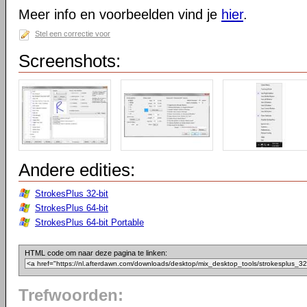
Meer info en voorbeelden vind je
hier
.
Stel een correctie voor
Screenshots:
Andere edities:
StrokesPlus 32-bit
StrokesPlus 64-bit
StrokesPlus 64-bit Portable
HTML code om naar deze pagina te linken:
Trefwoorden: