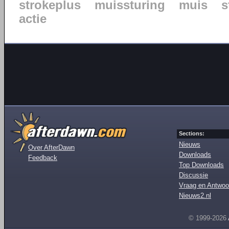
strokeplus
muissturing
muis
s
actie
Sections:
Nieuws
Over AfterDawn
Downloads
Feedback
Top Downloads
Discussie
Vraag en Antwoo
Nieuws2.nl
© 1999-2026