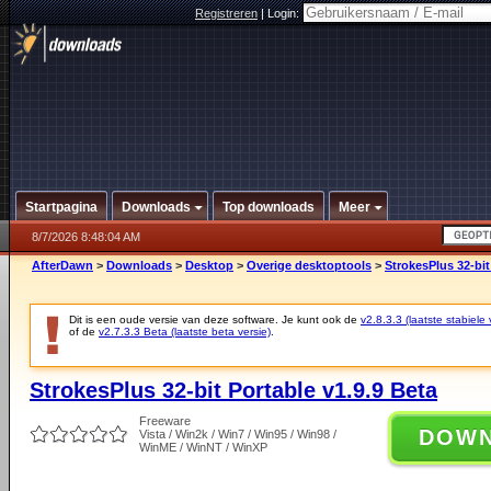
Registreren
|
Login:
Startpagina
Downloads
Top downloads
Meer
8/7/2026 8:48:04 AM
AfterDawn
>
Downloads
>
Desktop
>
Overige desktoptools
>
StrokesPlus 32-bit
Dit is een oude versie van deze software. Je kunt ook de
v2.8.3.3 (laatste stabiele 
of de
v2.7.3.3 Beta (laatste beta versie)
.
StrokesPlus 32-bit Portable v1.9.9 Beta
Freeware
DOW
Vista / Win2k / Win7 / Win95 / Win98 /
WinME / WinNT / WinXP