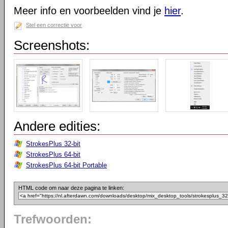
Meer info en voorbeelden vind je
hier
.
Stel een correctie voor
Screenshots:
Andere edities:
StrokesPlus 32-bit
StrokesPlus 64-bit
StrokesPlus 64-bit Portable
HTML code om naar deze pagina te linken:
Trefwoorden: