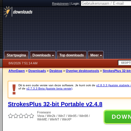
Registreren
|
Login:
Startpagina
Downloads
Top downloads
Meer
8/6/2026 7:51:14 AM
AfterDawn
>
Downloads
>
Desktop
>
Overige desktoptools
>
StrokesPlus 32-bit
Dit is een oude versie van deze software. Je kunt ook de
v2.8.3.3 (laatste stabiele 
of de
v2.7.3.3 Beta (laatste beta versie)
.
StrokesPlus 32-bit Portable v2.4.8
Freeware
DOW
Vista / Win2k / Win7 / Win95 / Win98 /
WinME / WinNT / WinXP