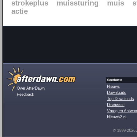
strokeplus
muissturing
muis
s
actie
Sections:
Nieuws
Over AfterDawn
Downloads
Feedback
Top Downloads
Discussie
Vraag en Antwoo
Nieuws2.nl
© 1999-2026