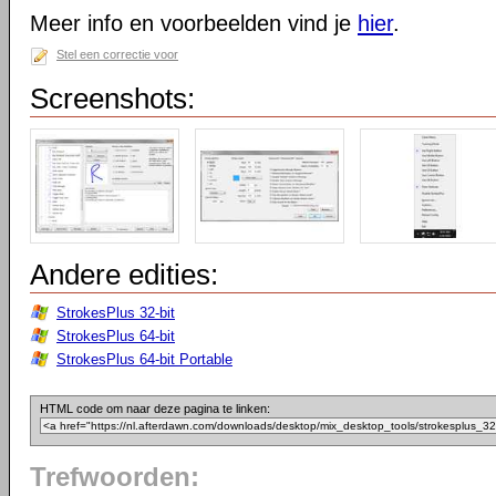
Meer info en voorbeelden vind je
hier
.
Stel een correctie voor
Screenshots:
Andere edities:
StrokesPlus 32-bit
StrokesPlus 64-bit
StrokesPlus 64-bit Portable
HTML code om naar deze pagina te linken:
Trefwoorden: