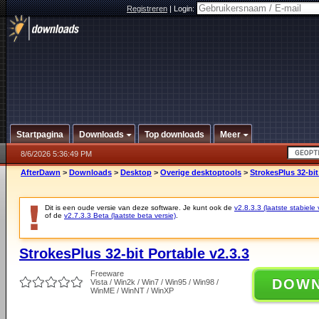
Registreren
|
Login:
Startpagina
Downloads
Top downloads
Meer
8/6/2026 5:36:49 PM
AfterDawn
>
Downloads
>
Desktop
>
Overige desktoptools
>
StrokesPlus 32-bit
Dit is een oude versie van deze software. Je kunt ook de
v2.8.3.3 (laatste stabiele 
of de
v2.7.3.3 Beta (laatste beta versie)
.
StrokesPlus 32-bit Portable v2.3.3
Freeware
DOW
Vista / Win2k / Win7 / Win95 / Win98 /
WinME / WinNT / WinXP