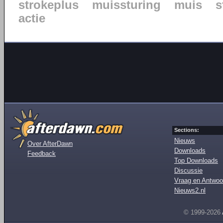
strokeplus
muissturing
muis
s
actie
Sections:
Nieuws
Over AfterDawn
Downloads
Feedback
Top Downloads
Discussie
Vraag en Antwoo
Nieuws2.nl
© 1999-2026