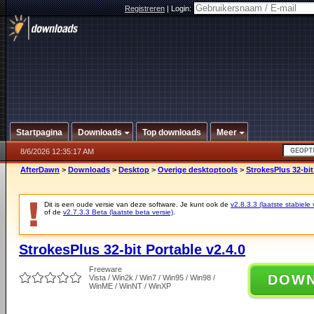
Registreren
|
Login:
Startpagina
Downloads
Top downloads
Meer
8/6/2026 12:35:17 AM
AfterDawn
>
Downloads
>
Desktop
>
Overige desktoptools
>
StrokesPlus 32-bit
Dit is een oude versie van deze software. Je kunt ook de
v2.8.3.3 (laatste stabiele 
of de
v2.7.3.3 Beta (laatste beta versie)
.
StrokesPlus 32-bit Portable v2.4.0
Freeware
DOW
Vista / Win2k / Win7 / Win95 / Win98 /
WinME / WinNT / WinXP