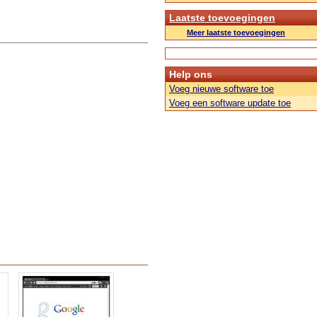
Laatste toevoegingen
Meer laatste toevoegingen
Help ons
Voeg nieuwe software toe
Voeg een software update toe