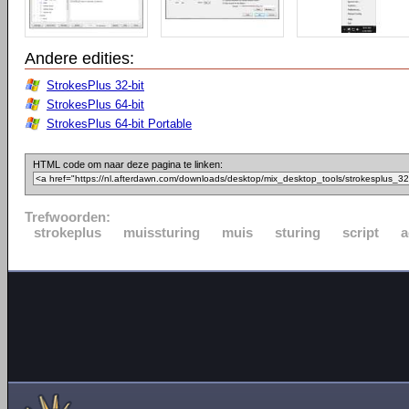
Andere edities:
StrokesPlus 32-bit
StrokesPlus 64-bit
StrokesPlus 64-bit Portable
HTML code om naar deze pagina te linken:
Trefwoorden:
strokeplus
muissturing
muis
sturing
script
a