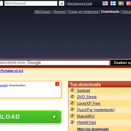
|
Wachtwoord kwijt
AfterDawn
|
Nieuws
|
Vraag en Antwoord
|
Downloads
|
Discu
 Portable v2.4.0
Top downloads
X
versie)
downloaden.
Spotnet
DVD Shrink
coverXP Free
QuickPar (nederlands)
NLOAD
MakeMKV
HWiNFO64
Meer top downloads