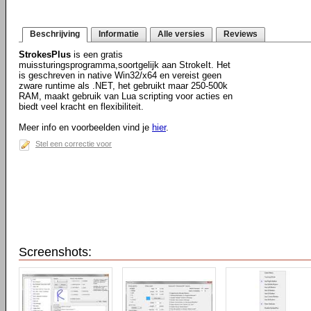
Beschrijving
Informatie
Alle versies
Reviews
StrokesPlus
is een gratis
muissturingsprogramma,soortgelijk aan StrokeIt. Het
is geschreven in native Win32/x64 en vereist geen
zware runtime als .NET, het gebruikt maar 250-500k
RAM, maakt gebruik van Lua scripting voor acties en
biedt veel kracht en flexibiliteit.
Meer info en voorbeelden vind je
hier
.
Stel een correctie voor
Screenshots: