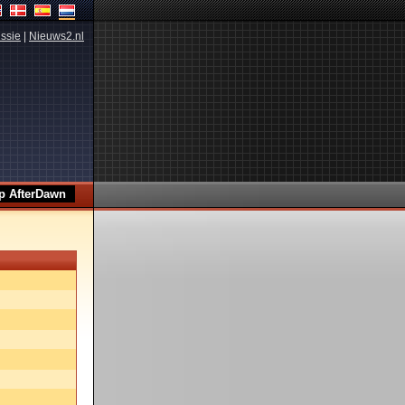
ssie
|
Nieuws2.nl