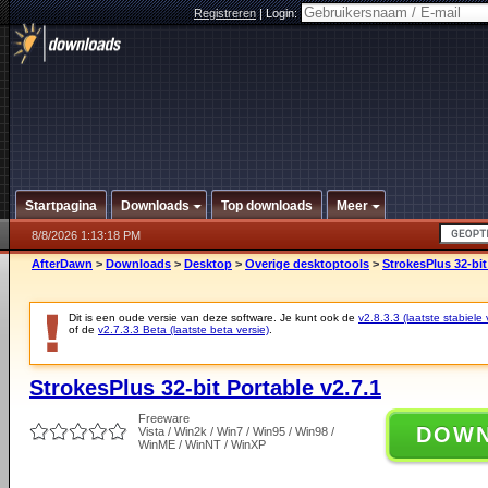
Registreren
|
Login:
Startpagina
Downloads
Top downloads
Meer
8/8/2026 1:13:18 PM
AfterDawn
>
Downloads
>
Desktop
>
Overige desktoptools
>
StrokesPlus 32-bit
Dit is een oude versie van deze software. Je kunt ook de
v2.8.3.3 (laatste stabiele 
of de
v2.7.3.3 Beta (laatste beta versie)
.
StrokesPlus 32-bit Portable v2.7.1
Freeware
DOW
Vista / Win2k / Win7 / Win95 / Win98 /
WinME / WinNT / WinXP