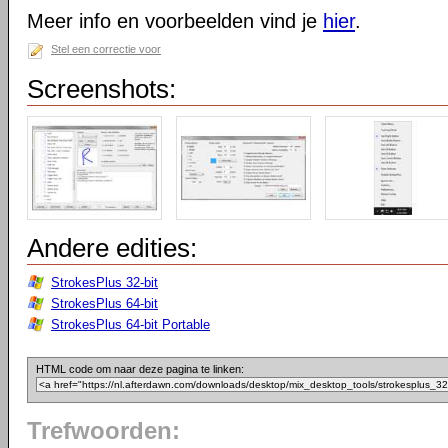
Meer info en voorbeelden vind je
hier
.
Stel een correctie voor
Screenshots:
Andere edities:
StrokesPlus 32-bit
StrokesPlus 64-bit
StrokesPlus 64-bit Portable
HTML code om naar deze pagina te linken:
Trefwoorden: