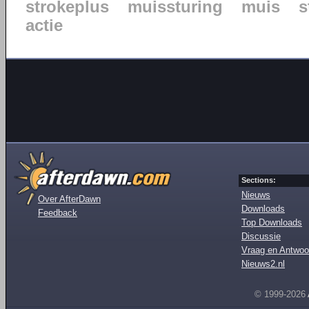
strokeplus
muissturing
muis
s
actie
Sections:
Nieuws
Over AfterDawn
Downloads
Feedback
Top Downloads
Discussie
Vraag en Antwoo
Nieuws2.nl
© 1999-2026