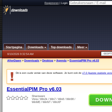
Registreren
|
Login:
Startpagina
Downloads
Top downloads
Meer
8/10/2026 9:32:54 AM
AfterDawn
>
Downloads
>
Desktop
>
Agenda
>
EssentialPIM Pro v6.03
Dit is een oude versie van deze software. Je kunt ook de
v7.0 (laatste stabiele vers
EssentialPIM Pro v6.03
Shareware
DOW
Vista / Win2k / Win7 / Win8 / Win98 /
WinME / WinNT / WinXP