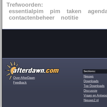
Trefwoorden:
essentialpim
pim
taken
agend
contactenbeheer
notitie
Sections:
Nieuws
Over AfterDawn
Downloads
Feedback
Top Downloads
Discussie
Vraag en Antwoo
Nieuws2.nl