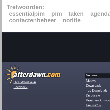
Trefwoorden:
essentialpim
pim
taken
agend
contactenbeheer
notitie
Sections:
Nieuws
Over AfterDawn
Downloads
Feedback
Top Downloads
Discussie
Vraag en Antwoo
Nieuws2.nl