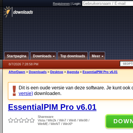
Registreren
|
Login:
Startpagina
Downloads
Top downloads
Meer
8/7/2026 7:28:58 PM
AfterDawn
>
Downloads
>
Desktop
>
Agenda
>
EssentialPIM Pro v6.01
Dit is een oude versie van deze software. Je kunt ook
versie)
downloaden.
EssentialPIM Pro v6.01
Shareware
DOW
Vista / Win2k / Win7 / Win8 / Win98 /
WinME / WinNT / WinXP